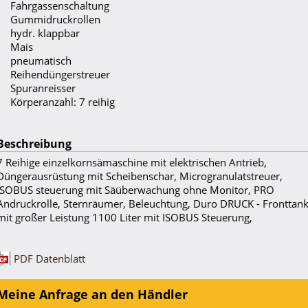
Fahrgassenschaltung
Gummidruckrollen
hydr. klappbar
Mais
pneumatisch
Reihendüngerstreuer
Spuranreisser
Körperanzahl: 7 reihig
Beschreibung
7 Reihige einzelkornsämaschine mit elektrischen Antrieb,
Düngerausrüstung mit Scheibenschar, Microgranulatstreuer,
ISOBUS steuerung mit Säüberwachung ohne Monitor, PRO
Andruckrolle, Sternräumer, Beleuchtung, Duro DRUCK - Fronttan
mit großer Leistung 1100 Liter mit ISOBUS Steuerung,
PDF Datenblatt
Meine Anfrage an den Händler