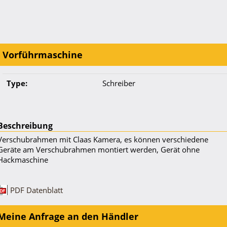
Vorführmaschine
Type:
Schreiber
Beschreibung
Verschubrahmen mit Claas Kamera, es können verschiedene
Geräte am Verschubrahmen montiert werden, Gerät ohne
Hackmaschine
PDF Datenblatt
Meine Anfrage an den Händler